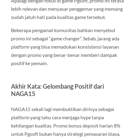
Apalagi dengan fokus di game Pgsoft, promo ini terasa
lebih relevan dan menyasar penggemar yang memang
sudah jatuh hati pada kualitas game tersebut.
Beberapa pengamat komunitas bahkan menyebut
promo ini sebagai “game changer”. Sebab, jarang ada
platform yang bisa memadukan konsistensi layanan
dengan promo yang benar-benar memberi dampak
positif ke pemain.
Akhir Kata: Gelombang Positif dari
NAGA15
NAGA15 sekali lagi membuktikan dirinya sebagai
platform yang tahu cara menjaga hype tanpa
kehilangan kualitas. Promo bonus deposit harian 8%
untuk Pgsoft bukan hanya strategi pemasaran biasa,