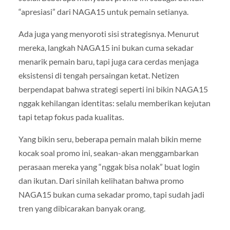
“apresiasi” dari NAGA15 untuk pemain setianya.
Ada juga yang menyoroti sisi strategisnya. Menurut
mereka, langkah NAGA15 ini bukan cuma sekadar
menarik pemain baru, tapi juga cara cerdas menjaga
eksistensi di tengah persaingan ketat. Netizen
berpendapat bahwa strategi seperti ini bikin NAGA15
nggak kehilangan identitas: selalu memberikan kejutan
tapi tetap fokus pada kualitas.
Yang bikin seru, beberapa pemain malah bikin meme
kocak soal promo ini, seakan-akan menggambarkan
perasaan mereka yang “nggak bisa nolak” buat login
dan ikutan. Dari sinilah kelihatan bahwa promo
NAGA15 bukan cuma sekadar promo, tapi sudah jadi
tren yang dibicarakan banyak orang.