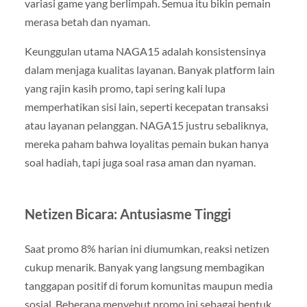
variasi game yang berlimpah. Semua itu bikin pemain
merasa betah dan nyaman.
Keunggulan utama NAGA15 adalah konsistensinya
dalam menjaga kualitas layanan. Banyak platform lain
yang rajin kasih promo, tapi sering kali lupa
memperhatikan sisi lain, seperti kecepatan transaksi
atau layanan pelanggan. NAGA15 justru sebaliknya,
mereka paham bahwa loyalitas pemain bukan hanya
soal hadiah, tapi juga soal rasa aman dan nyaman.
Netizen Bicara: Antusiasme Tinggi
Saat promo 8% harian ini diumumkan, reaksi netizen
cukup menarik. Banyak yang langsung membagikan
tanggapan positif di forum komunitas maupun media
sosial. Beberapa menyebut promo ini sebagai bentuk